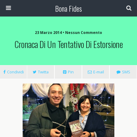
Bona Fides
23 Marzo 2014 •
Nessun Commento
Cronaca Di Un Tentativo Di Estorsione
Condividi
Twitta
Pin
E-mail
SMS